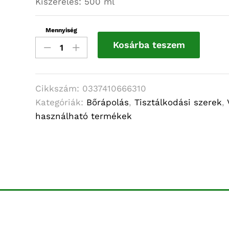
Kiszerelés: 500 ml
Mennyiség
Abena
Kosárba teszem
tusoló-
és
fürdőolaj
mennyiség
Cikkszám:
0337410666310
Kategóriák:
Bőrápolás
,
Tisztálkodási szerek
,
használható termékek