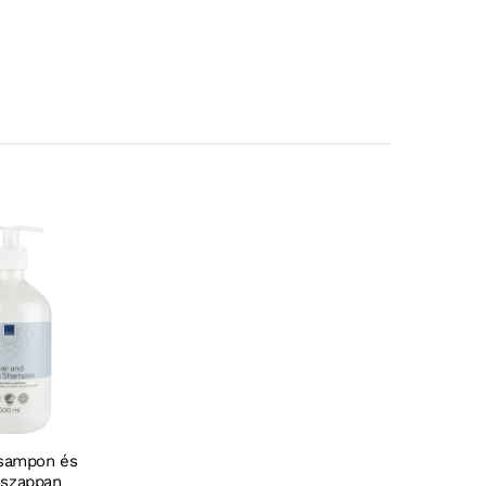
sampon és
őszappan