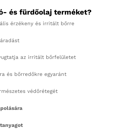
ó- és fürdőolaj terméket?
lis érzékeny és irritált bőrre
záradást
ugtatja az irritált bőrfelületet
jra és bőrredőkre egyaránt
rmészetes védőrétegét
polására
atanyagot