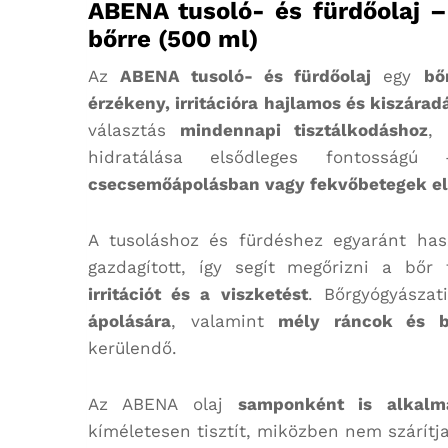
ABENA tusoló- és fürdőolaj –
bőrre (500 ml)
Az
ABENA tusoló- és fürdőolaj
egy
bő
érzékeny, irritációra hajlamos és kiszára
választás
mindennapi tisztálkodáshoz
,
hidratálása elsődleges fontossá
csecsemőápolásban vagy fekvőbetegek el
A tusoláshoz és fürdéshez egyaránt ha
gazdagított, így segít megőrizni a bő
irritációt és a viszketést
. Bőrgyógyászat
ápolására
, valamint
mély ráncok és b
kerülendő.
Az ABENA olaj
samponként is alkalm
kíméletesen tisztít, miközben nem szárítja