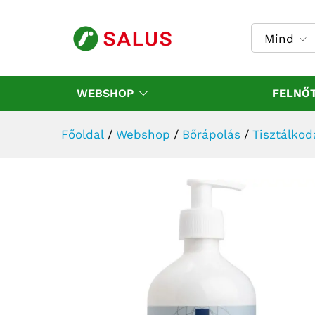
Abena tusoló- és fürdőolaj
Leírás
Vélemények (0)
Mind
WEBSHOP
FELNŐ
Főoldal
/
Webshop
/
Bőrápolás
/
Tisztálkod