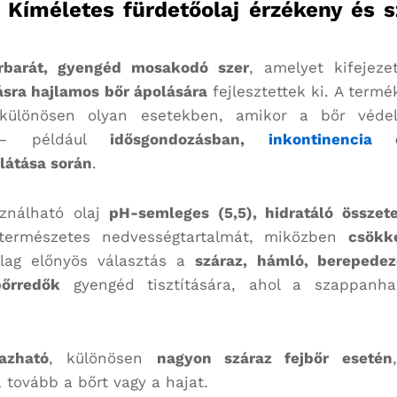
 Kíméletes fürdetőolaj érzékeny és s
rbarát, gyengéd mosakodó szer
, amelyet kifejeze
dásra hajlamos bőr ápolására
fejlesztettek ki. A termé
 különösen olyan esetekben, amikor a bőr véde
gú – például
idősgondozásban,
inkontinencia
es
látása során
.
sználható olaj
pH-semleges (5,5), hidratáló összet
r természetes nedvességtartalmát, miközben
csökk
ilag előnyös választás a
száraz, hámló, berepedez
őrredők
gyengéd tisztítására, ahol a szappanha
azható
, különösen
nagyon száraz fejbőr esetén
 tovább a bőrt vagy a hajat.