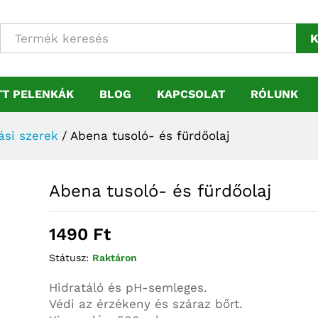
K
TT PELENKÁK
BLOG
KAPCSOLAT
RÓLUNK
ási szerek
/
Abena tusoló- és fürdőolaj
Abena tusoló- és fürdőolaj
1490
Ft
Státusz:
Raktáron
Hidratáló és pH-semleges.
Védi az érzékeny és száraz bőrt.