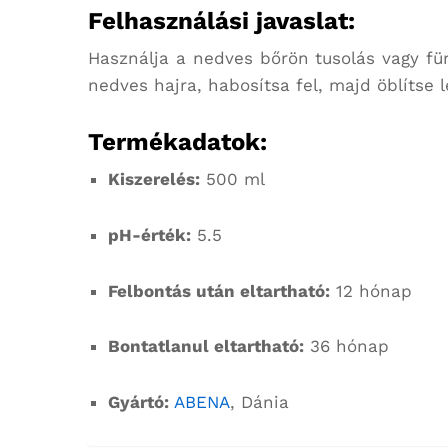
Felhasználási javaslat:
Használja a nedves bőrön tusolás vagy fü
nedves hajra, habosítsa fel, majd öblítse l
Termékadatok:
Kiszerelés:
500 ml
pH-érték:
5.5
Felbontás után eltartható:
12 hónap
Bontatlanul eltartható:
36 hónap
Gyártó:
ABENA
, Dánia