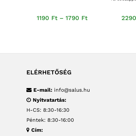
Ártartomány:
1190
Ft
–
1790
Ft
229
1190 Ft
-
1790 Ft
ELÉRHETŐSÉG
E-mail:
info@salus.hu
Nyitvatartás:
H-CS: 8:30-16:30
Péntek: 8:30-16:00
Cím: