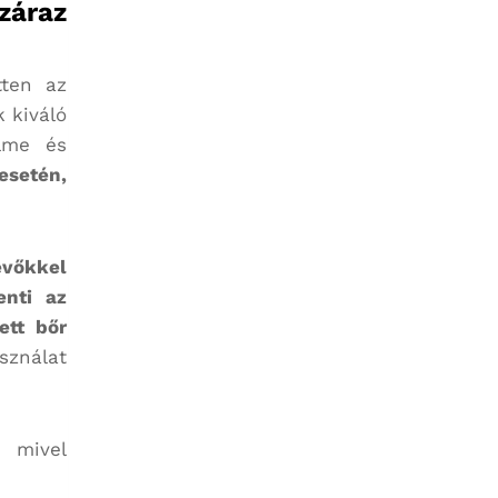
záraz
tten az
k kiváló
lme és
etén,
evőkkel
enti az
ett bőr
sználat
, mivel