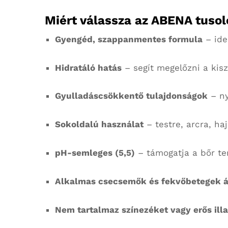
Miért válassza az ABENA tusol
Gyengéd, szappanmentes formula
– ideá
Hidratáló hatás
– segít megelőzni a kis
Gyulladáscsökkentő tulajdonságok
– ny
Sokoldalú használat
– testre, arcra, ha
pH-semleges (5,5)
– támogatja a bőr te
Alkalmas csecsemők és fekvőbetegek á
Nem tartalmaz színezéket vagy erős ill