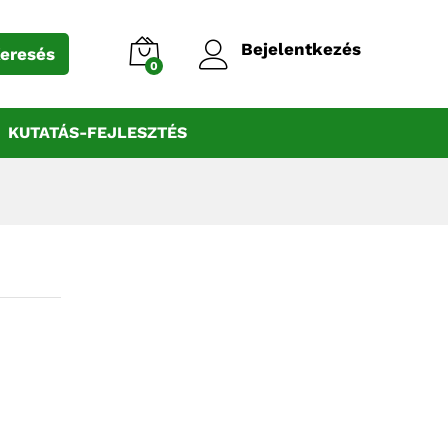
1490
Ft
Kosárba
Bejelentkezés
eresés
0
KUTATÁS-FEJLESZTÉS