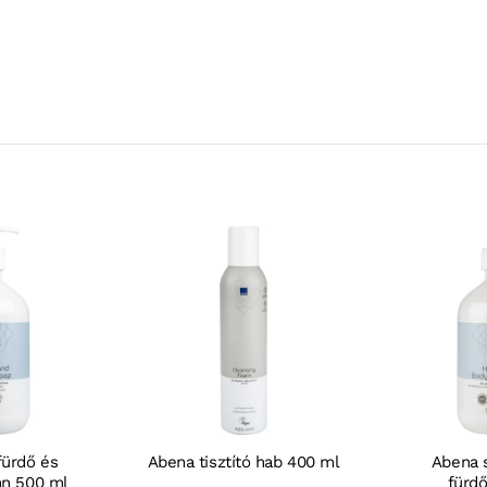
fürdő és
Abena tisztító hab 400 ml
Abena 
an 500 ml
fürd