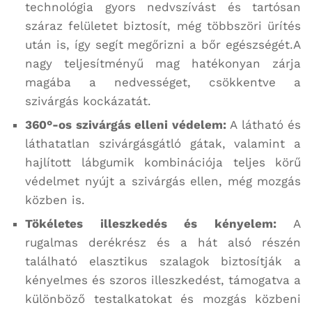
technológia gyors nedvszívást és tartósan
száraz felületet biztosít, még többszöri ürítés
után is, így segít megőrizni a bőr egészségét.
A
nagy teljesítményű mag hatékonyan zárja
magába a nedvességet, csökkentve a
szivárgás kockázatát.
360°-os szivárgás elleni védelem:
A látható és
láthatatlan szivárgásgátló gátak, valamint a
hajlított lábgumik kombinációja teljes körű
védelmet nyújt a szivárgás ellen, még mozgás
közben is.
Tökéletes illeszkedés és kényelem:
A
rugalmas derékrész és a hát alsó részén
található elasztikus szalagok biztosítják a
kényelmes és szoros illeszkedést, támogatva a
különböző testalkatokat és mozgás közbeni