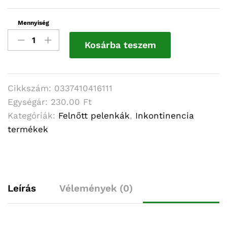
Mennyiség
Abena
Slip
Kosárba teszem
M1
mennyiség
Cikkszám:
0337410416111
Egységár:
230.00 Ft
Kategóriák:
Felnőtt pelenkák
,
Inkontinencia
termékek
Leírás
Vélemények (0)