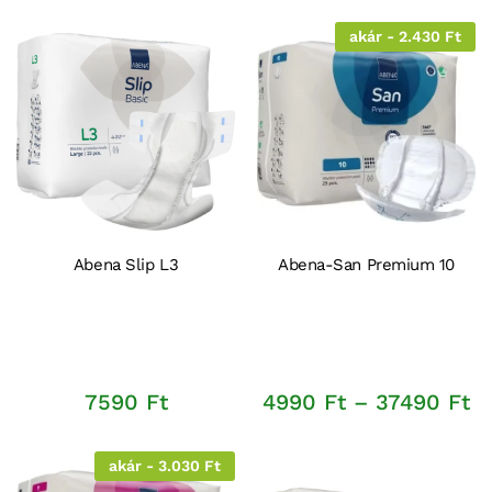
akár - 2.430 Ft
Abena Slip L3
Abena-San Premium 10
Á
7590
Ft
4990
Ft
–
37490
Ft
4
-
3
akár - 3.030 Ft