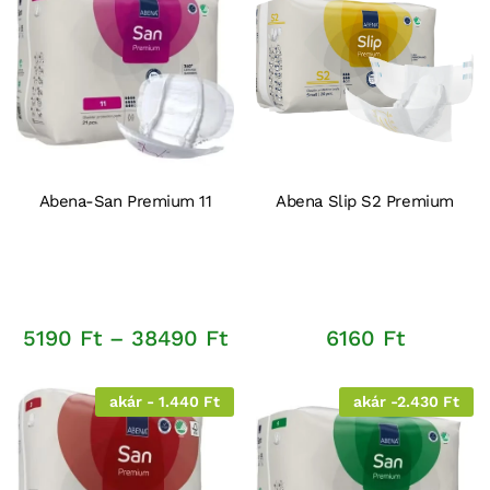
Abena-San Premium 11
Abena Slip S2 Premium
Ártartomány:
5190
Ft
–
38490
Ft
6160
Ft
5190 Ft
-
38490 Ft
akár - 1.440 Ft
akár -2.430 Ft