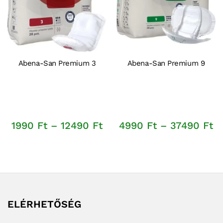
Abena-San Premium 3
Abena-San Premium 9
Ártartomány:
Á
1990
Ft
–
12490
Ft
4990
Ft
–
37490
Ft
1990 Ft
4
-
-
12490 Ft
3
ELÉRHETŐSÉG